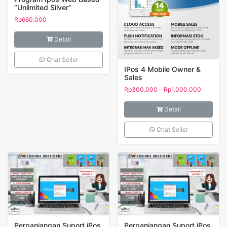
“Unlimited Silver”
Rp
660.000
Detail
Chat Seller
IPos 4 Mobile Owner &
Sales
Rentang
Rp
300.000
–
Rp
1.000.000
harga:
Rp300.0
Detail
hingga
Rp1.000
Chat Seller
Perpanjangan Suport iPos
Perpanjangan Suport iPos