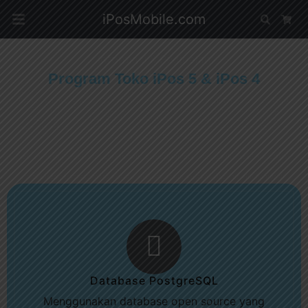
iPosMobile.com
Search
Car
Informasi & Penjualan
Program Toko iPos 5 & iPos 4
iPosMobile.com dikelola oleh Salma Komputer. Reseller resmi Program Toko iPos 5 dan iPos 4.
Program Toko iPos 5 terdiri dari aplikasi desktop Windows dan aplikasi mobile Android.
Sedangkan Program Toko iPos 4 hanya berupa aplikasi desktop Windows, tapi kita bisa
memanfaatkan aplikasi iPos 4 Mobile yang dikembangkan oleh pihak ketiga. Salma Komputer
juga reseller resmi iPos 4 Mobile.
Program Toko iPos bisa digunakan pada perusahaan dagang, jasa dan semi manufaktur.
Untuk mempercepat proses aktivasi silahkan pesan serial number melalui nomor di
bawah.
0813 8524 8654
Database PostgreSQL
Menggunakan database open source yang