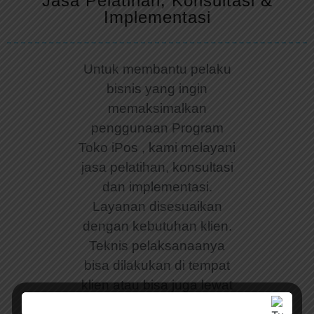
Jasa Pelatihan, Konsultasi &
Implementasi
Untuk membantu pelaku
bisnis yang ingin
memaksimalkan
penggunaan Program
Toko iPos , kami melayani
jasa pelatihan, konsultasi
dan implementasi.
Layanan disesuaikan
dengan kebutuhan klien.
Teknis pelaksanaanya
bisa dilakukan di tempat
klien atau bisa juga lewat
telpon disertai