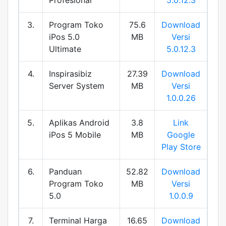
Profesional
5.0.12.3
3.
Program Toko
75.6
Download
iPos 5.0
MB
Versi
Ultimate
5.0.12.3
4.
Inspirasibiz
27.39
Download
Server System
MB
Versi
1.0.0.26
5.
Aplikas Android
3.8
Link
iPos 5 Mobile
MB
Google
Play Store
6.
Panduan
52.82
Download
Program Toko
MB
Versi
5.0
1.0.0.9
7.
Terminal Harga
16.65
Download