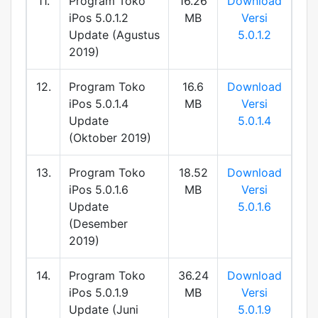
11.
Program Toko
16.26
Download
iPos 5.0.1.2
MB
Versi
Update (Agustus
5.0.1.2
2019)
12.
Program Toko
16.6
Download
iPos 5.0.1.4
MB
Versi
Update
5.0.1.4
(Oktober 2019)
13.
Program Toko
18.52
Download
iPos 5.0.1.6
MB
Versi
Update
5.0.1.6
(Desember
2019)
14.
Program Toko
36.24
Download
iPos 5.0.1.9
MB
Versi
Update (Juni
5.0.1.9