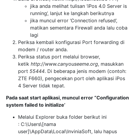
jika anda melihat tulisan ‘iPos 4.0 Server is
running’, lanjut ke langkah berikutnya
jika muncul error ‘Connection refused’,
matikan sementara Firewall anda lalu coba
lagi
Periksa kembali konfigurasi Port forwarding di
modem / router anda.
Periksa status port melalui browser,
ketik
http://www.canyouseeme.org
, masukkan
port
55444
. Di beberapa jenis modem (contoh:
ZTE F660), pengecekan port oleh aplikasi iPos
4 Server tidak tepat.
Pada saat start aplikasi, muncul error “Configuration
system failed to initialize’
Melalui Explorer buka folder berikut ini
: C:\Users\[nama
user]\AppData\Local\InviniaSoft, lalu hapus