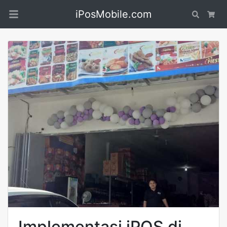
iPosMobile.com
Search
Car
Implementasi iPOS di